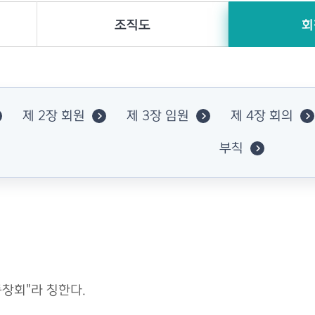
조직도
회
제 2장 회원
제 3장 임원
제 4장 회의
부칙
창회"라 칭한다.