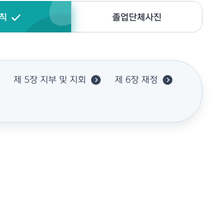
칙
졸업단체사진
제 5장 지부 및 지회
제 6장 재정