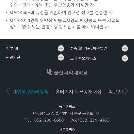
수집ㆍ판매ㆍ유통 또는 정보전송에 이용한 자
제50조의8의 규정을 위반하여 광고성 정보를 전송한 자
제53조제4항을 위반하여 등록사항의 변경등록 또는 사업의
양도ㆍ양수 또는 합병ㆍ상속의 신고를 하지 아니한 자
학부(과)
부속(설)기관/특수법인
관련기관
교내 주요서비스
개인정보처리방침
홈페이지 의무공개대상
학교법인공
동부캠퍼스
(우)(44022) 울산광역시 동구 봉수로 101
TEL :
052-230-0500
FAX :
052-234-9300
서부캠퍼스