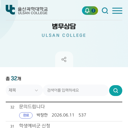
2
병무상담
ULSAN COLLEGE
32
총
제목
개
번호
검
상태
색
문의드립니다
32
작성자
박장한
2026.06.11
537
완료
작성일자
학생예비군 신청
31