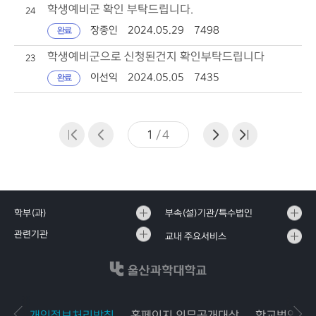
학생예비군 확인 부탁드립니다.
24
장종인
2024.05.29
7498
완료
학생예비군으로 신청된건지 확인부탁드립니다
23
이선익
2024.05.05
7435
완료
1
/
4
학부(과)
부속(설)기관/특수법인
관련기관
교내 주요서비스
개인정보처리방침
홈페이지 의무공개대상
학교법인공