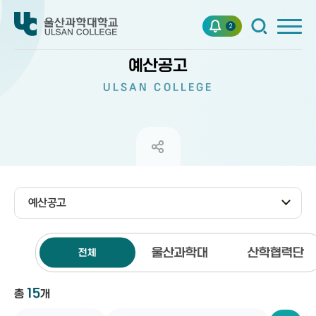
2
예산공고
ULSAN COLLEGE
예산공고
제목
울산과학대
산학협력단
전체
번호
작성자
15
총
개
구분
작성일자