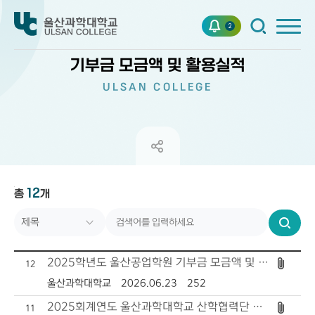
2
기부금 모금액 및 활용실적
ULSAN COLLEGE
12
총
제목
개
번호
검
작성자
색
2025학년도 울산공업학원 기부금 모금액 및 활용실적
12
작성일자
울산과학대학교
2026.06.23
252
2025회계연도 울산과학대학교 산학협력단 기부금 및 활용실적
조회수
11