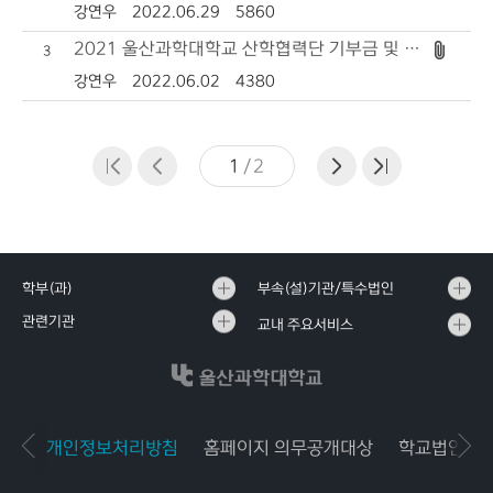
강연우
2022.06.29
5860
2021 울산과학대학교 산학협력단 기부금 및 활용실적
3
강연우
2022.06.02
4380
1
/
2
학부(과)
부속(설)기관/특수법인
관련기관
교내 주요서비스
개인정보처리방침
홈페이지 의무공개대상
학교법인공