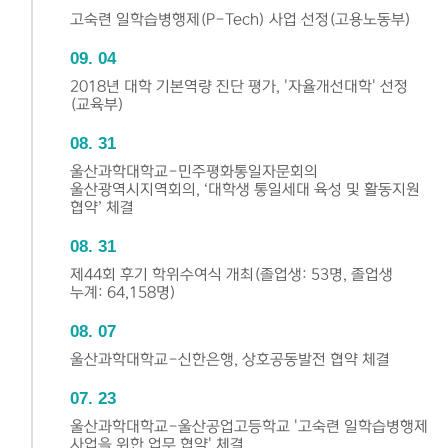
고숙련 일학습병행제(P-Tech) 사업 선정(고용노동부)
09
04
2018년 대학 기본역량 진단 평가, '자율개선대학' 선정
(교육부)
08
31
울산과학대학교-민주평화통일자문회의
울산광역시지역회의, ‘대학생 통일세대 육성 및 활동지원
협약’ 체결
08
31
제44회 후기 학위수여식 개최(졸업생: 53명, 졸업생
누계: 64,158명)
08
07
울산과학대학교-신한은행, 상호공동발전 협약 체결
07
23
울산과학대학교-울산공업고등학교 '고숙련 일학습병행제
사업을 위한 업무 협약' 체결