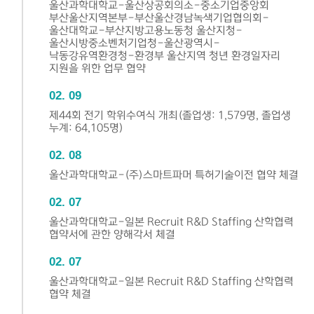
울산과학대학교-울산상공회의소-중소기업중앙회
부산울산지역본부-부산울산경남녹색기업협의회-
울산대학교-부산지방고용노동청 울산지청-
울산시방중소벤처기업청-울산광역시-
낙동강유역환경청-환경부 울산지역 청년 환경일자리
지원을 위한 업무 협약
02
09
제44회 전기 학위수여식 개최(졸업생: 1,579명, 졸업생
누계: 64,105명)
02
08
울산과학대학교-(주)스마트파머 특허기술이전 협약 체결
02
07
울산과학대학교-일본 Recruit R&D Staffing 산학협력
협약서에 관한 양해각서 체결
02
07
울산과학대학교-일본 Recruit R&D Staffing 산학협력
협약 체결