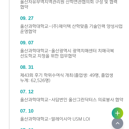
울산자유무역지역관리원 산학연관협의회 구성 및 협력
협약
09
27
울산과학대학교-(주)제이텍 산학맞춤 기술인력 양성사업
운영협약
09
07
울산과학대학교-울산광역시 광역치매센터 치매극복
선도학교 지정을 위한 업무협약
08
31
제43회 후기 학위수여식 개최(졸업생: 49명, 졸업생
누계: 62,526명)
07
12
울산과학대학교-사답번인 울산그린닥터스 의료봉사 협약
사용자
링크서
07
10
서비스
비스
울산과학대학교-말레이시아 USM LOI