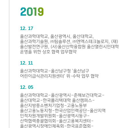
2019
12
17
울산과학대학교, 울산광역시, 울산대학교,
울산과학기술원, ㈜팀솔루션, ㈜엔엑스테크놀로지, (재)
울산발전연구원, (사)울산산학융합원 울산열린시민대학
운영을 위한 상호 협력 업무협약
12
11
울산과학대학교-울산남구청 '울산남구
어린이급식관리지원센터' 위·수탁 업무 협약
12
05
울산과학대학교-울산광역시-춘해보건대학교-
울산대학교-한국폴리텍대학 울산캠퍼스-
울산지방중소벤처기업청-고용노동부
울산고용노동지청-한국산업인력공단-울산지역
인적자원개발위원회-울산광역시동구-
산학협력총괄협의회-울산고용복지센터-
울산광역시장애인체육회-한국표준협회-