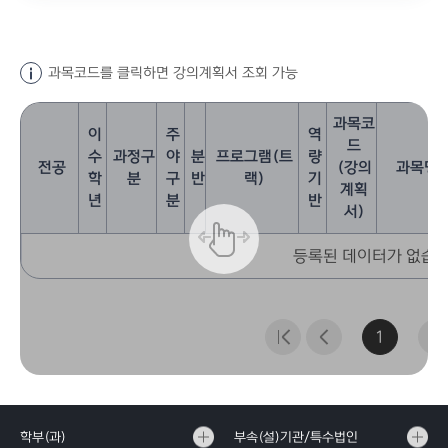
과목코드를 클릭하면 강의계획서 조회 가능
과목코
이
주
역
드
수
과정구
야
분
프로그램(트
량
전공
(강의
과목명
학
분
구
반
랙)
기
계획
년
분
반
서)
등록된 데이터가 없습니
1
학부(과)
부속(설)기관/특수법인