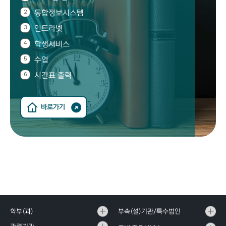
통합정보시스템
인트라넷
학생서비스
수업
시간표 출력
바로가기
학부(과)
부속(설)기관/특수법인