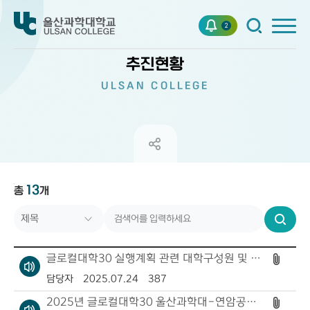
2
추진현황
ULSAN COLLEGE
13
총
제목
개
번호
검
작성자
색
글로컬대학30 실행계획 관련 대학구성원 및 이해관계자 설명자료
작성일자
담당자
2025.07.24
387
2025년 글로컬대학30 울산과학대-연암공과대 혁신기획서 공개
조회수