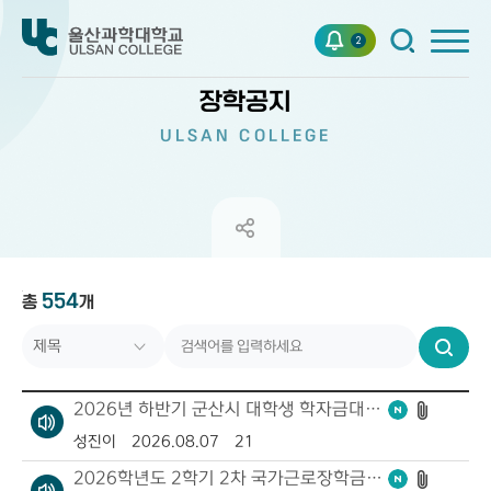
2
장학공지
ULSAN COLLEGE
554
총
제목
개
번호
검
작성자
색
2026년 하반기 군산시 대학생 학자금대출 이자지원 사업 홍보 (8.10~9.4)
작성일자
성진이
2026.08.07
21
2026학년도 2학기 2차 국가근로장학금 신청기간 안내(8.12. ~ 9.9.)
조회수