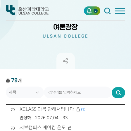
2
여론광장
ULSAN COLLEGE
79
총
제목
개
번호
검
작성일자
색
XCLASS 과목 관해서입니다
(1)
79
조회수
안정하
2026.07.04
33
서부캠퍼스 에어컨 온도
78