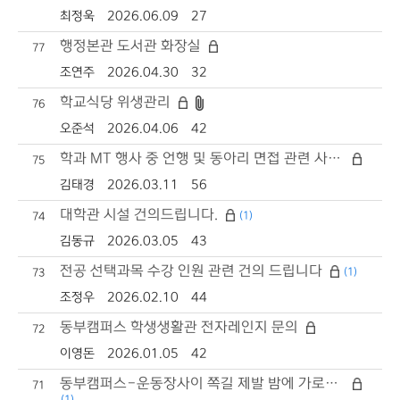
최정욱
2026.06.09
27
행정본관 도서관 화장실
77
조연주
2026.04.30
32
학교식당 위생관리
76
오준석
2026.04.06
42
학과 MT 행사 중 언행 및 동아리 면접 관련 사실 확인 요청
75
김태경
2026.03.11
56
대학관 시설 건의드립니다.
(1)
74
김동규
2026.03.05
43
전공 선택과목 수강 인원 관련 건의 드립니다
(1)
73
조정우
2026.02.10
44
동부캠퍼스 학생생활관 전자레인지 문의
72
이영돈
2026.01.05
42
동부캠퍼스-운동장사이 쪽길 제발 밤에 가로등좀 켜주세요.
71
(1)