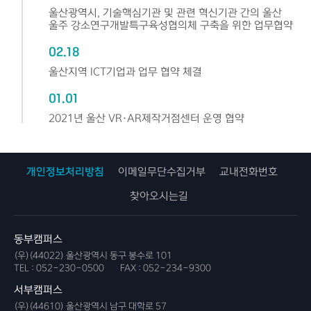
울산광역시, 기술핵심기관 및 관련 혁신기관 간의 울산
울주 강소연구개발특구육성협의체 구축을 위한 업무협약
02.18
울산지역 ICT기업과 업무 협약 체결
01.01
2021년 울산 VR·AR제작거점센터 운영 협약
개인정보처리방침
이메일무단수집거부
교내전화번호
찾아오시는길
동부캠퍼스
(우)(44022) 울산광역시 동구 봉수로 101
TEL :
052-230-0500
FAX :
052-234-9300
서부캠퍼스
(우)(44610) 울산광역시 남구 대학로 57