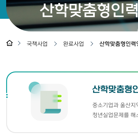
산학맞춤형인
국책사업
완료사업
산학맞춤형인력
산학맞춤형
중소기업과 울산지역
청년실업문제를 해