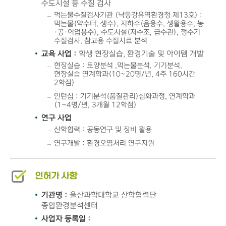
수도시설 등 수질 검사
먹는물수질검사기관 (낙동강유역환경청 제13호) :
먹는물(약수터, 생수), 지하수(음용수, 생활용수, 농
·공·어업용수), 수도시설(저수조, 급수관), 정수기
수질검사, 참고용 수질시료 분석
교육 사업 :
학생 현장실습, 환경기술 및 아이템 개발
현장실습 : 토양분석 ,먹는물분석, 기기분석,
현장실습 연계학과(10~20명/년, 4주 160시간
2학점)
인턴십 : 기기분석(품질관리)심화과정, 연계학과
(1~4명/년, 3개월 12학점)
연구 사업
산학협력 : 공동연구 및 장비 활용
연구개발 : 환경오염처리 연구지원
인허가 사항
기관명 :
울산과학대학교 산학협력단
종합환경분석센터
사업자 등록일 :