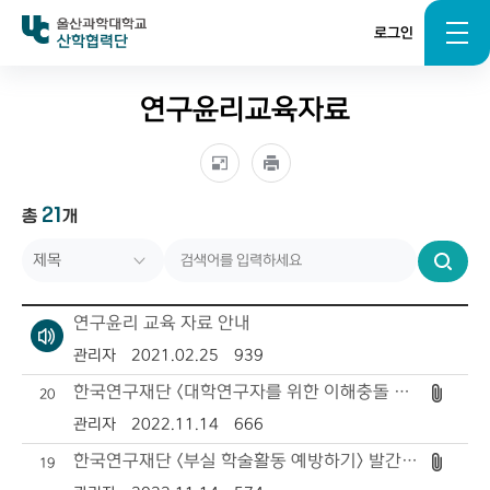
로그인
산학협력단
연구윤리교육자료
21
총
개
제목
번호
검
색
작성자
연구윤리 교육 자료 안내
작성일자
관리자
2021.02.25
939
한국연구재단 <대학연구자를 위한 이해충돌 예방 길잡이> 안내
20
조회수
관리자
2022.11.14
666
한국연구재단 <부실 학술활동 예방하기> 발간 안내
19