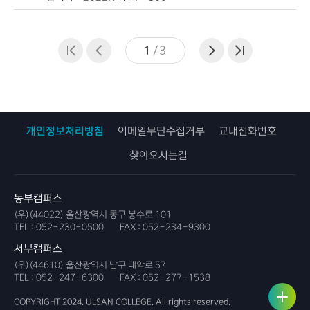
1
/
3
개인정보처리방침
이메일무단수집거부
교내전화번호
찾아오시는길
동부캠퍼스
(우)(44022) 울산광역시 동구 봉수로 101
TEL :
052-230-0500
FAX :
052-234-9300
서부캠퍼스
(우)(44610) 울산광역시 남구 대학로 57
TEL :
052-247-6300
FAX :
052-277-1538
사용자
링크서
서비스
비스
COPYRIGHT 2024. ULSAN COLLEGE. All rights reserved.