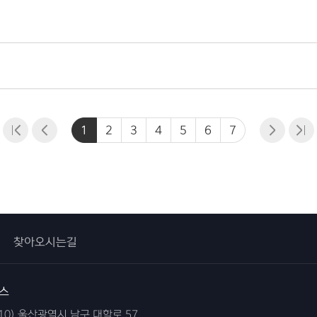
1
2
3
4
5
6
7
찾아오시는길
스
610) 울산광역시 남구 대학로 57