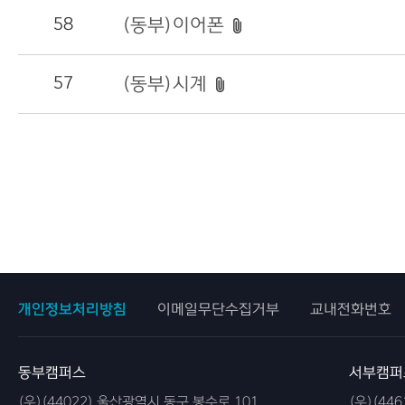
58
(동부)이어폰
57
(동부)시계
개인정보처리방침
이메일무단수집거부
교내전화번호
동부캠퍼스
서부캠퍼
(우)(44022) 울산광역시 동구 봉수로 101
(우)(44