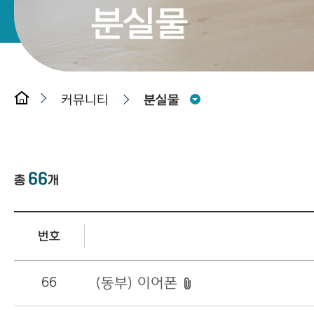
분실물
커뮤니티
분실물
66
총
개
번호
66
(동부) 이어폰