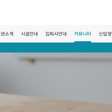
활관소개
시설안내
입퇴사안내
커뮤니티
신입생