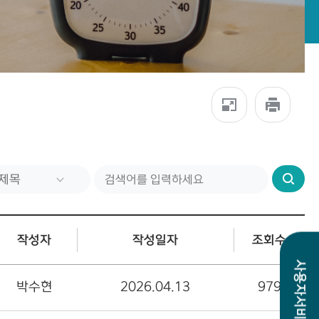
검
색
작성자
작성일자
조회수
사용자서비스
박수현
2026.04.13
979