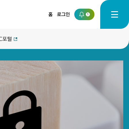
홈
로그인
1
C포털