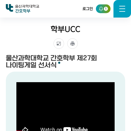
로그인
1
간호학부
학부UCC
울산과학대학교 간호학부 제27회
나이팅게일 선서식