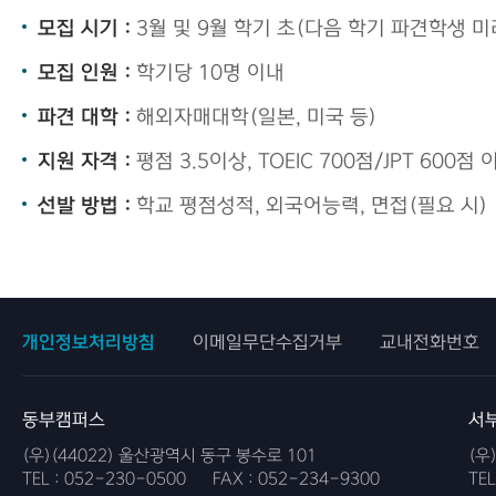
모집 시기 :
3월 및 9월 학기 초(다음 학기 파견학생 미
모집 인원 :
학기당 10명 이내
파견 대학 :
해외자매대학(일본, 미국 등)
지원 자격 :
평점 3.5이상, TOEIC 700점/JPT 60
선발 방법 :
학교 평점성적, 외국어능력, 면접(필요 시)
개인정보처리방침
이메일무단수집거부
교내전화번호
동부캠퍼스
서
(우)(44022) 울산광역시 동구 봉수로 101
(우
TEL :
052-230-0500
FAX :
052-234-9300
TEL