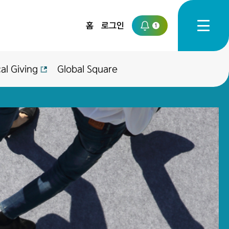
홈
로그인
1
al Giving
Global Square