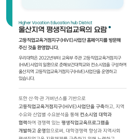
Higher Vocation Education hub District
울산지역 평생직업교육의 요람
고등직업교육거점지구(HiVE)사업단 홈페이지를 방문해
주신 것을 환영합니다.
우리대학은 2022년부터 교육부 주관 고등직업교육거점지구
(HiVE)사업의 일환으로 춘해보건대학교와 컨소시엄을 구성하여
울산지역 고등직업교육거점지구(HiVE)사업단을 운영하고
있습니다.
또한 산∙학∙관 거버넌스를 기반으로
고등직업교육거점지구(HiVE)사업단을 구축
하고, 지역
수요와 산업별 수요분석을 통해
컨소시엄 대학과
협력
하여 경쟁력 있는
평생직업교육프로그램을
개발하고 운영
함으로써, 대학경쟁력 향상과 지역사회
평생직업교육 지원체제를 구축하기 위해 노력하고