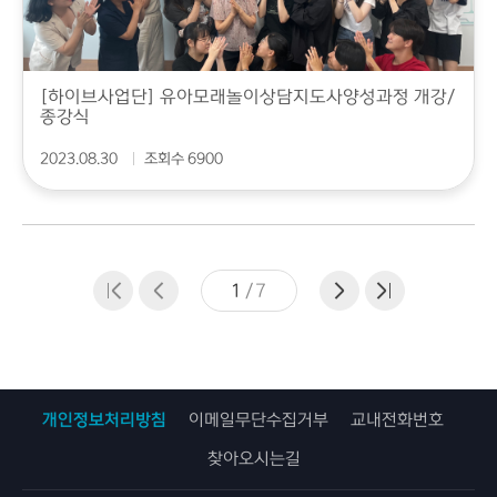
[하이브사업단] 유아모래놀이상담지도사양성과정 개강/
종강식
2023.08.30
조회수 6900
1
/
7
개인정보처리방침
이메일무단수집거부
교내전화번호
찾아오시는길