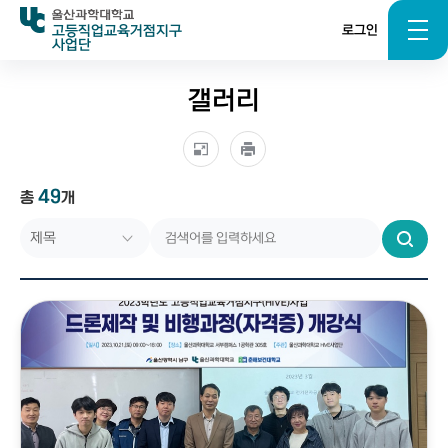
고등직업교육거점지구
로그인
사업단
갤러리
49
총
개
검
색