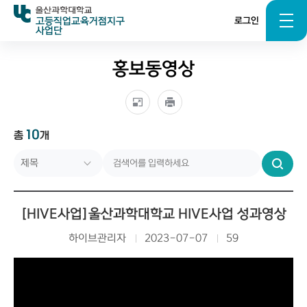
고등직업교육거점지구
로그인
사업단
홍보동영상
10
총
개
검
색
[HIVE사업]울산과학대학교 HIVE사업 성과영상
하이브관리자
2023-07-07
59