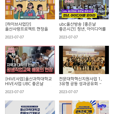
[하이브사업단]
ubc울산방송 [좋은날
울산사랑프로젝트 현장을
좋은시간] 청년, 아이디어를
조금 더 가까이!
모아라
2023-07-07
2023-07-07
[HiVE사업]울산과학대학교
전문대학혁신지원사업 1,
HiVE사업 UBC 좋은날
3유형 공동 성과공유회 -
좋은시간 평생직업교육과정
3유형
2023-07-07
2023-07-07
특집영상