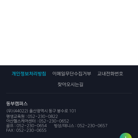
개인정보처리방침
이메일무단수집거부
교내전화번호
찾아오시는길
동부캠퍼스
(우)(44022) 울산광역시 동구 봉수로 101
평생교육원 :
052-230-0822
아산헬스케어센터 :
052-230-0652
골프 :
052-230-0654
빙상/테니스 :
052-230-0657
FAX :
052-230-0655
사용자
링크서
서비스
비스