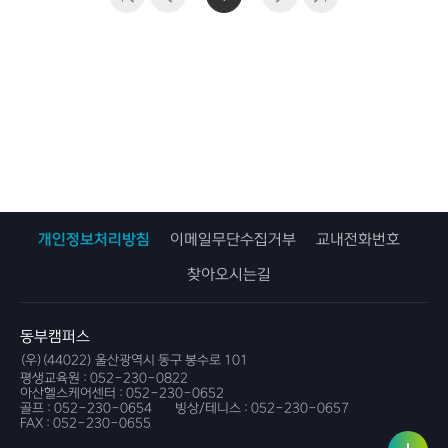
개인정보처리방침
이메일무단수집거부
교내전화번호
찾아오시는길
동부캠퍼스
(우)(44022) 울산광역시 동구 봉수로 101
평생교육원 :
052-230-0822
아산헬스케어센터 :
052-230-0652
골프 :
052-230-0654
빙상/테니스 :
052-230-0657
FAX :
052-230-0655
사용자
링크서
서비스
비스