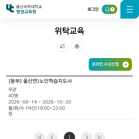
로그인
1
평생교육원
위탁교육
온라인 수강신청
[동부] 울산연)노인학습지도사
교육기간
수강료
세부과정명
지원자격
인원
교육일정
무관
(원)
40명
2026-09-14 ~ 2026-10-20
월/화/수 (야간)
19:00~22:00
원
1