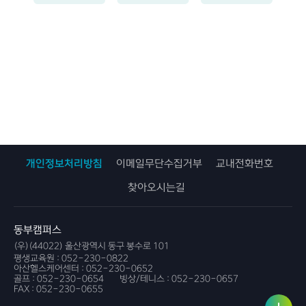
개인정보처리방침
이메일무단수집거부
교내전화번호
찾아오시는길
동부캠퍼스
(우)(44022) 울산광역시 동구 봉수로 101
평생교육원 :
052-230-0822
아산헬스케어센터 :
052-230-0652
골프 :
052-230-0654
빙상/테니스 :
052-230-0657
FAX :
052-230-0655
사용자
링크서
서비스
비스