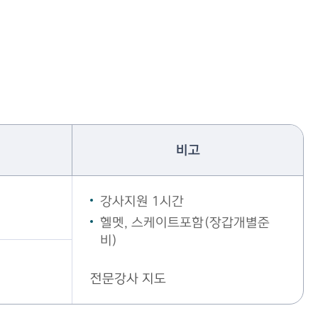
비고
강사지원 1시간
헬멧, 스케이트포함(장갑개별준
비)
전문강사 지도