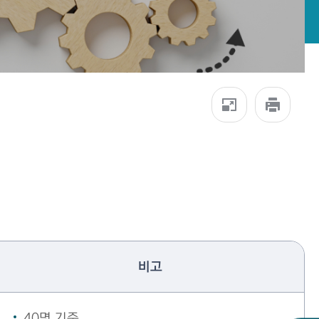
비고
40명 기준