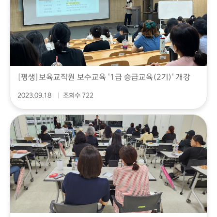
[평생]보육교직원 보수교육 '1급 승급교육(2기)' 개강
2023.09.18
조회수 722