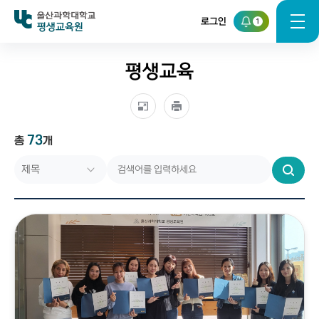
로그인
1
평생교육원
평생교육
73
총
개
검
색