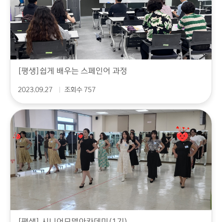
[평생]쉽게 배우는 스페인어 과정
2023.09.27
조회수 757
[평생] 시니어모델아카데미(1기)