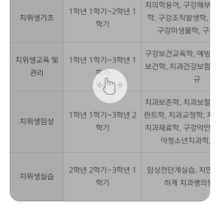
치의학용어, 구강해부학
1학년 1학기~2학년 1
치위생기초
학, 구강조직발생학, 치
학기
구강미생물학, 구강
구강보건교육학, 예방치
치위생교육 및
1학년 1학기~3학년 1
보건학, 치과건강보험,
관리
학기
규
치과보존학, 치과보철학
1학년 1학기~3학년 2
란트학, 치과교정학, 치
치위생임상
학기
치과재료학, 구강악안면
아청소년치과학, 
2학년 2학기~3학년 1
임상전단계실습, 치면세마
치위생실습
학기
하계 치과병의원 