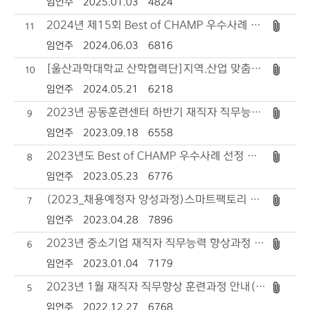
임언주
2025.01.03
4824
2024년 제15회 Best of CHAMP 우수사례 공모 안내
11
임언주
2024.06.03
6816
[울산과학대학교 산학협력단]지역.산업 맞춤형 인력양성사업 전담직원 채용 공고
10
임언주
2024.05.21
6218
2023년 공동훈련센터 하반기 재직자 직무능력 향상과정 일정 안내
9
임언주
2023.09.18
6558
2023년도 Best of CHAMP 우수사례 선정 공모
8
임언주
2023.05.23
6776
(2023_채용예정자 양성과정)스마트팩토리 기반 생산공정관리원 양성과정
7
임언주
2023.04.28
7896
2023년 중소기업 재직자 직무능력 향상과정 연간 일정 안내
6
임언주
2023.01.04
7179
2023년 1월 재직자 직무향상 훈련과정 안내(공문)입니다.
5
임언주
2022.12.27
6768