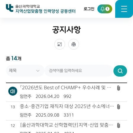
로그인
1
지역산업맞춤형 인력양성 공동센터
공지사항
14
총
개
제목
번호
검
색
작성자
「2026년도 Best of CHAMP+ 우수사례 및 콘텐츠 선정 공모」 안내
작성일자
임언주
2026.04.20
992
중소·중견기업 재직자 대상 2025년 수소에너지 직무능력향상 교육 안내
13
조회수
임언주
2025.09.08
3311
[울산과학대학교 산학협력단]지역·산업 맞춤형 인력양성사업 전담직원 채용 공고
12