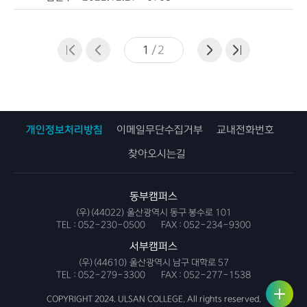
1
/
2
개인정보처리방침
이메일무단수집거부
교내전화번호
찾아오시는길
동부캠퍼스
(우)(44022) 울산광역시 동구 봉수로 101
TEL :
052-230-0500
FAX :
052-234-9300
서부캠퍼스
(우)(44610) 울산광역시 남구 대학로 57
TEL :
052-279-3300
FAX :
052-277-1538
사용자
링크서
서비스
비스
COPYRIGHT 2024. ULSAN COLLEGE. All rights reserved.