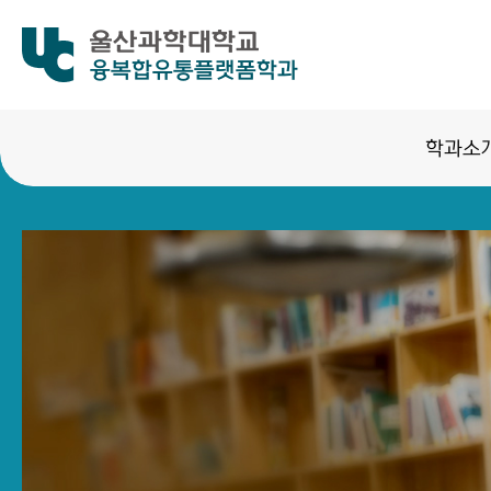
융복합유통플랫폼학과
학과소