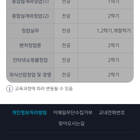
종합설계와창업(1)
전공
1학기
종합설계와창업(2)
전공
2학기
창업실무
전공
1,2학기,계절학기
벤처창업론
전공
2학기
인터넷쇼핑몰창업
전공
2학기
외식산업창업 및 경영
전공
2학기
교육과정에 따라 변동될 수 있음
개인정보처리방침
이메일무단수집거부
교내전화번호
찾아오시는길