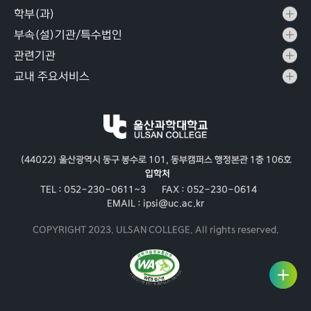
학부(과)
부속(설)기관/특수법인
관련기관
교내 주요서비스
(44022) 울산광역시 동구 봉수로 101, 동부캠퍼스 행정본관 1층 106호
입학처
TEL :
052-230-0611~3
FAX :
052-230-0614
EMAIL :
ipsi@uc.ac.kr
COPYRIGHT 2023. ULSAN COLLEGE. All rights reserved.
학과·
입학온
라인상
모집과
담
정