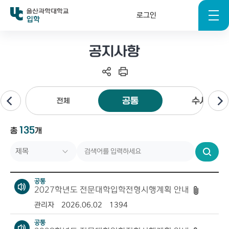
로그인
입학
공지사항
제목
공통
수시
전체
번호
작성자
135
총
개
구분
검
작성일자
색
공통
조회수
2027학년도 전문대학입학전형시행계획 안내
관리자
2026.06.02
1394
공통