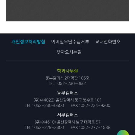
개인정보처리방침
이메일무단수집거부
교내전화번호
찾아오시는길
학과사무실
동부캠퍼스 2대학관 105호
TEL :
052-230-0661
동부캠퍼스
(우)(44022) 울산광역시 동구 봉수로 101
TEL :
052-230-0500
FAX :
052-234-9300
서부캠퍼스
(우)(44610) 울산광역시 남구 대학로 57
TEL :
052-279-3300
FAX :
052-277-1538
사용자
링크서
서비스
비스