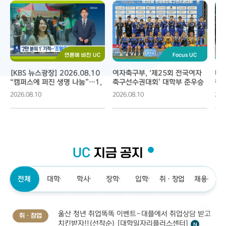
언론에 비친 UC
Focus UC
[KBS 뉴스광장] 2026.08.10 
여자축구부, ‘제25회 전국여자
태화
“캠퍼스에 퍼진 생명 나눔”…1,
축구선수권대회' 대학부 준우승
런
500명 조혈모세포 기증 약속
이션
2026.08.10
2026.08.10
202
UC
지금 공지
전체
대학공지
학사공지
장학공지
입학공지
취ㆍ창업
채용공지
울산 청년 취업똑똑 이벤트-대플에서 취업상담 받고
취ㆍ창업
치킨받자!!(선착순) [대학일자리플러스센터]