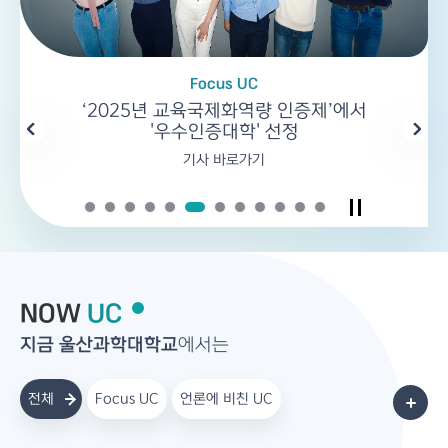
Focus UC
Focus UC
Focus UC
Focus UC
Focus UC
Focus UC
Focus UC
Focus UC
Focus UC
Focus UC
Focus UC
‘2025년 교육국제화역량 인증제’에서
전문대학으로는 유일 외국인 대상 석사과정
동부캠퍼스에 울산 최초 경사형 엘리베이터
'2025년 전문대학 혁신지원사업 성과평가'
'잡 올 케어' 프로그램으로 LIG넥스원 16명
2026학년도 신입생 충원율 100% 달성
미래모빌리티제조학과 고민철·오정철
법무부 '육성형 전문기술학과' 시범
SK AX 'SKALA' 울산캠퍼스
제51회 후기 학위수여식
울산과학대학교
'우수인증대학' 선정
'개방형 캠퍼스' 시대 본격화
전문기술석사 10명 첫 배출
전 영역 최고 'S'등급
운영대학 선정
합격 쾌거
졸업생
운영
설치
기사 바로가기
개교 53주년
기사 바로가기
'KOICA 전문인재 양성 프로그램 운영 연수기관' 선정
2025년 사업비 94억 5천만원 확보
이동 약자 및 학생 편의성 대폭 개선
'대한민국 명장' 선정,
관련 기사 바로가기
관련기사 바로가기
관련기사 바로가기
기사 바로가기
역사 갤러리 바로가기
한미 정상회담 거북선 선물 직접 제작해 화제
기사바로가기
NOW
UC
지금 울산과학대학교
에서는
전체
Focus UC
언론에 비친 UC