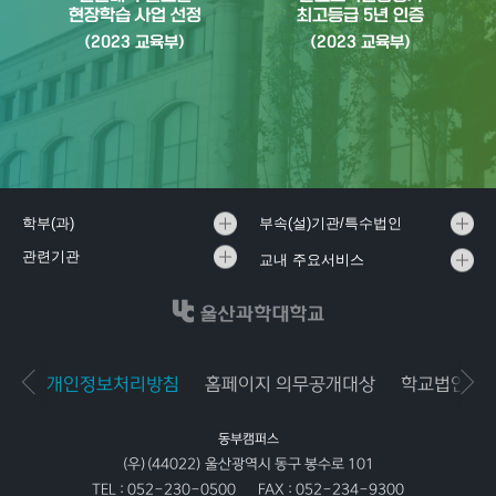
현장학습 사업 선정
최고등급 5년 인증
(2023 교육부)
(2023 교육부)
학부(과)
부속(설)기관/특수법인
관련기관
교내 주요서비스
개인정보처리방침
홈페이지 의무공개대상
학교법인공
동부캠퍼스
(우)(44022) 울산광역시 동구 봉수로 101
TEL :
052-230-0500
FAX :
052-234-9300