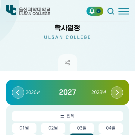
2
학사일정
ULSAN COLLEGE
2027
2026년
2028년
전체
01월
02월
03월
04월