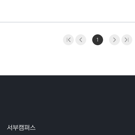
1
서부캠퍼스