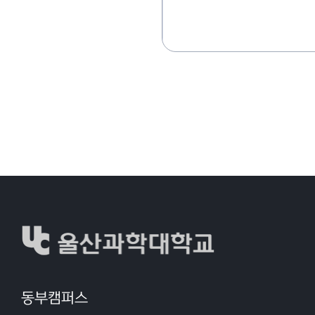
동부캠퍼스