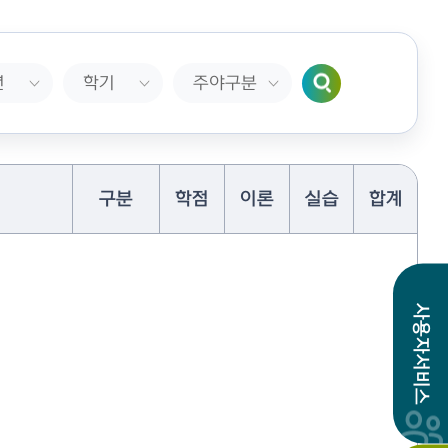
명
구분
학점
이론
실습
합계
사용자서비스