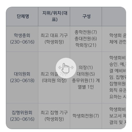
지위/위치(대
단체명
구성
표)
총학전원(7)
학생총회
최고 대표 기구
학생회 운영
총대전원(6)
(230-0616)
(학생회장)
체에 관한 
학회장(21)
학생회비 승인
승인. 예,결
의장(1)
결 예비비의
대의원회
최고 의결 기구
대의원(5)
임. 집행위
(230-0618)
(대의원 의장)
총무위원(1) 계
집행위원회 
열별 1인
회칙 유권해
요하는 사항
학생회비 승
집행위원회
최고 집행 기구
학생회전원(7)
보고서 제출
(230-0616)
(학생회장)
결의 및 지