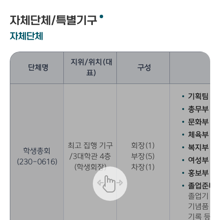
자체단체/특별기구
자체단체
지위/위치(대
단체명
구성
표)
기획팀 :
총무부 :
문화부 :
체육부 :
최고 집행 기구
회장(1)
복지부 :
학생총회
/3대학관 4층
부장(5)
여성부 :
(230-0616)
(학생회장)
차장(1)
홍보부 :
졸업준비부
졸업기 념품
기념품 관
기록 등 