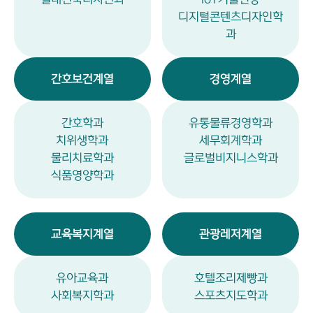
디지털콘텐츠디자인학
과
간호보건계열
경영계열
간호학과
유통물류경영학과
치위생학과
세무회계학과
물리치료학과
글로벌비지니스학과
식품영양학과
교육복지계열
관광레저계열
유아교육과
호텔조리제빵과
사회복지학과
스포츠지도학과