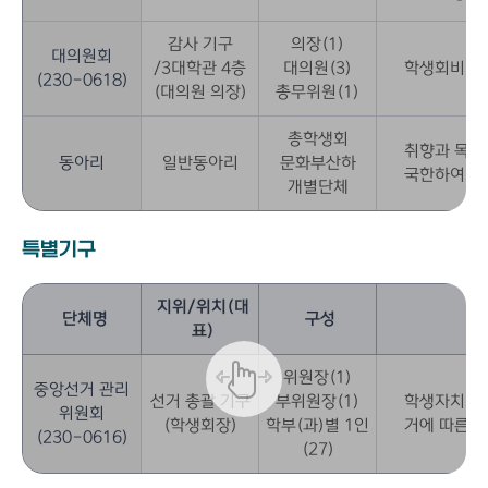
감사 기구
의장(1)
대의원회
/3대학관 4층
대의원(3)
학생회비 예산
(230-0618)
(대의원 의장)
총무위원(1)
총학생회
취향과 목적
동아리
일반동아리
문화부산하
국한하여 활
개별단체
특별기구
지위/위치(대
단체명
구성
표)
위원장(1)
중앙선거 관리
선거 총괄 기구
부위원장(1)
학생자치단체
위원회
(학생회장)
학부(과)별 1인
거에 따른 
(230-0616)
(27)