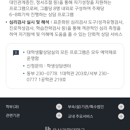
대인관계증진, 정서조절 등)을 통해 자기성장을 지원하는
프로그램으로써, 그룹당 8명 내외로 구성하여 주제당
6~8회기씩 진행하는 상담 프로그램
심리검사 실시 및 해석 :
표준화된 심리검사 도구(성격유형검사,
진로적성검사, 학습전략검사 등)을 통해 객관적인 심리 측정을
하여 자기탐색 및 이해에 도움을 줄 수 있는 단회적 상담 서비스
대학생활상담실의 모든 프로그램은 모두 예약제로
운영함
신청문의 : 학생상담센터
동부 230-0778 1대학관 203호/서부 230-
0777 1공학관 219호
학부(과)
부속(설)기관/특수법인
관련기관
교내 주요서비스