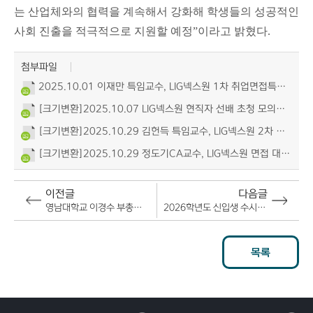
는 산업체와의 협력을 계속해서 강화해 학생들의 성공적인
사회 진출을 적극적으로 지원할 예정
”
이라고 밝혔다
.
첨부파일
2025.10.01 이재만 특임교수, LIG넥스원 1차 취업면접특강 (1).jpg (621KB)
[크기변환]2025.10.07 LIG넥스원 현직자 선배 초청 모의면접.jpg (483KB)
[크기변환]2025.10.29 김헌득 특임교수, LIG넥스원 2차 취업면접특강 (1).jpg (487KB)
[크기변환]2025.10.29 정도기CA교수, LIG넥스원 면접 대비 모의면접.jpg (509KB)
이전글
다음글
영남대학교 이경수 부총장 초청해 보건의료계열 재학생 대상 6차 취업 특강 실시
2026학년도 신입생 수시 2차 모집 결과 평균 27.34대1 기록
목록