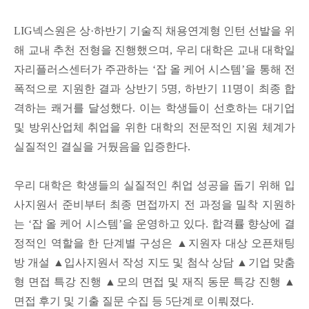
LIG
넥스원은 상
·
하반기 기술직 채용연계형 인턴 선발을 위
해 교내 추천 전형을 진행했으며
,
우리 대학은 교내 대학일
자리플러스센터가 주관하는
‘
잡 올 케어 시스템
’
을 통해 전
폭적으로 지원한 결과 상반기
5
명
,
하반기
11
명이 최종 합
격하는 쾌거를 달성했다
.
이는 학생들이 선호하는 대기업
및 방위산업체 취업을 위한 대학의 전문적인 지원 체계가
실질적인 결실을 거뒀음을 입증한다
.
우리 대학은 학생들의 실질적인 취업 성공을 돕기 위해 입
사지원서 준비부터 최종 면접까지 전 과정을 밀착 지원하
는
‘
잡 올 케어 시스템
’
을 운영하고 있다
.
합격률 향상에 결
정적인 역할을 한 단계별 구성은
▲
지원자 대상 오픈채팅
방 개설
▲
입사지원서 작성 지도 및 첨삭 상담
▲
기업 맞춤
형 면접 특강 진행
▲
모의 면접 및 재직 동문 특강 진행
▲
면접 후기 및 기출 질문 수집 등
5
단계로 이뤄졌다
.