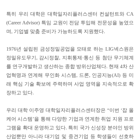
특히 우리 대학은 대학일자리플러스센터 컨설턴트와
CA
(Career Advisor)
특임 교원이 전담 투입해 전문성을 높였으
며
,
기업별 맞춤 준비가 가능하도록 지원했다
.
1976
년 설립된 금성정밀공업을 모태로 하는
LIG
넥스원은
정밀유도무기
,
감시정찰
,
지휘통제
·
통신 등 첨단 무기체계
를 연구개발하고 생산하는 종합 방위산업체다
.
현재
4
차 산
업혁명과 연계해 무인화 시스템
,
드론
,
인공지능
(AI)
등 미
래 핵심 기술 확보에 주력하며 사업 영역을 지속적으로 확
장하고 있다
.
우리 대학 이주영 대학일자리플러스센터장은
“
이번
‘
잡 올
케어 시스템
’
을 통해 다양한 기업과 연계한 취업 지원 프로
그램을 확대 운영하고 있다
.
특히 국가 신성장 분야인 방위
산업뿐만 아니라 대기업 및 중견기업 등 학생들이 선호하