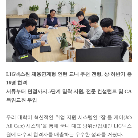
LIG
넥스원 채용연계형 인턴 교내 추천 전형
,
상
·
하반기 총
16
명 합격
서류부터 면접까지
5
단계 밀착 지원
,
전문 컨설턴트 및
CA
특임교원 투입
우리 대학이 혁신적인 취업 지원 시스템인
‘
잡 올 케어
(Job
All Care)
시스템
’
을 통해 국내 대표 방위산업체인
LIG
넥스
원에 다수의 합격자를 배출하는 우수한 성과를 거뒀다
.