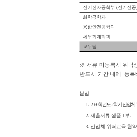
전기전자공학부
(
전기전공
화학공학과
융합안전공학과
세무회계학과
교무팀
※
서류 미등록시 위탁
반드시 기간 내에
등록
붙임
1.
2026
학년도
2
학기 산업체위
2.
제출서류 샘플
1
부
.
3.
산업체 위탁교육 협