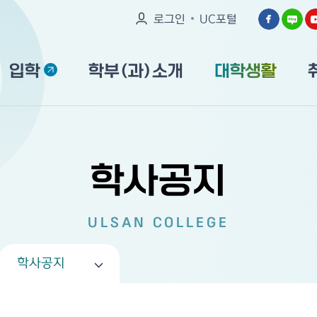
로그인
UC포털
입학
학부(과)소개
대학생활
학사공지
ULSAN COLLEGE
학사공지