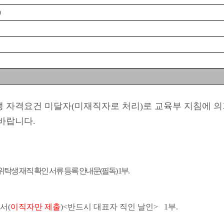
)
생 자격요건 미달자
(
미재직자로 처리
)
로 교육부 지침에 
바랍니다
.
탁생 재직 확인 서류 등록 안내문
(
필독
) 1
부
.
약서
(
이직자만 제출
)<
반드시 대표자 직인 날인
> 1
부
.