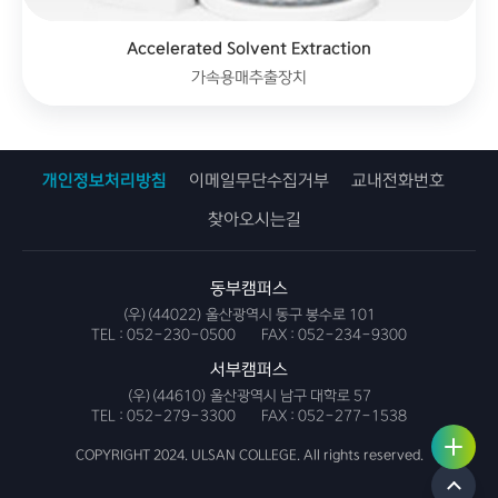
Accelerated Solvent Extraction
가속용매추출장치
개인정보처리방침
이메일무단수집거부
교내전화번호
찾아오시는길
동부캠퍼스
(우)(44022) 울산광역시 동구 봉수로 101
TEL :
052-230-0500
FAX :
052-234-9300
서부캠퍼스
(우)(44610) 울산광역시 남구 대학로 57
TEL :
052-279-3300
FAX :
052-277-1538
사용자
링크서
서비스
비스
COPYRIGHT 2024. ULSAN COLLEGE. All rights reserved.