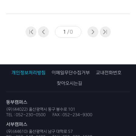
1
/
0
개인정보처리방침
이메일무단수집거부
교내전화번호
찾아오시는길
동부캠퍼스
(우)(44022) 울산광역시 동구 봉수로 101
TEL :
052-230-0500
FAX :
052-234-9300
서부캠퍼스
(우)(44610) 울산광역시 남구 대학로 57