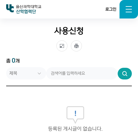
로그인
산학협력단
사용신청
0
총
개
제목
번호
검
색
작성자
작성일자
조회수
등록된 게시글이 없습니다.