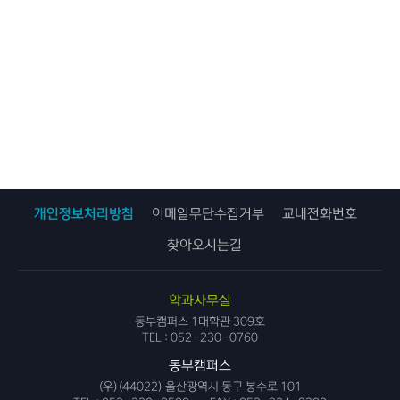
개인정보처리방침
이메일무단수집거부
교내전화번호
찾아오시는길
학과사무실
동부캠퍼스 1대학관 309호
TEL :
052-230-0760
동부캠퍼스
(우)(44022) 울산광역시 동구 봉수로 101