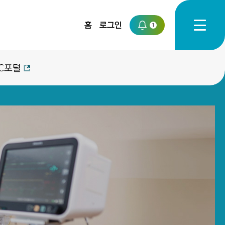
홈
로그인
1
C포털