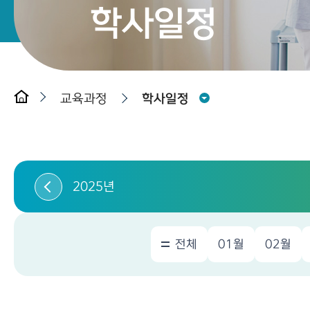
학사일정
교육과정
학사일정
2025년
전체
01월
02월