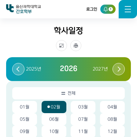
로그인
1
간호학부
학사일정
2026
2025년
2027년
전체
01월
02월
03월
04월
05월
06월
07월
08월
09월
10월
11월
12월