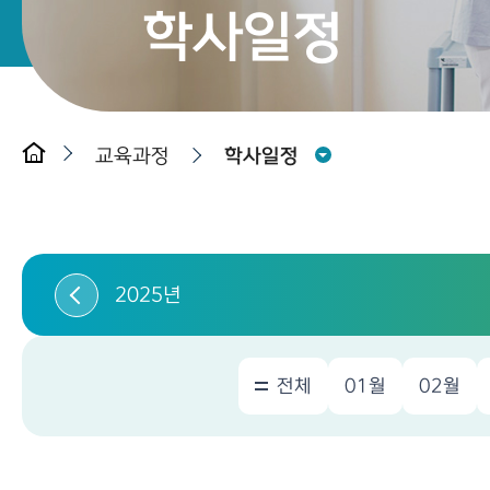
학사일정
교육과정
학사일정
2025년
전체
01월
02월