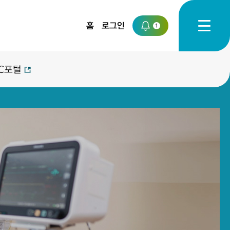
홈
로그인
1
C포털