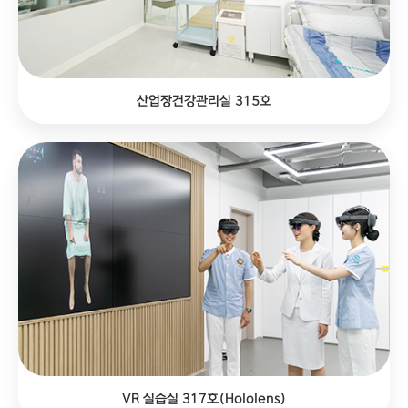
산업장건강관리실 315호
VR 실습실 317호(Hololens)