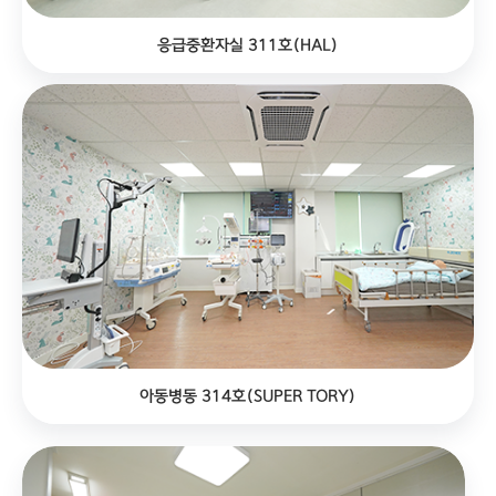
응급중환자실 311호(HAL)
아동병동 314호(SUPER TORY)