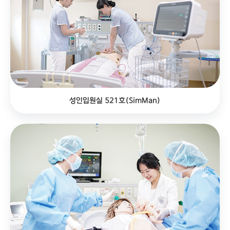
성인입원실 521호(SimMan)