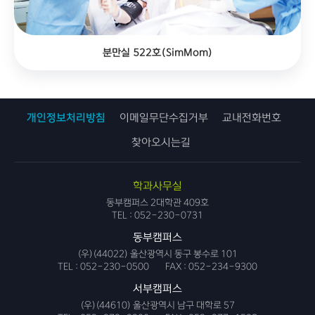
분만실 522호(SimMom)
개인정보처리방침
이메일무단수집거부
교내전화번호
찾아오시는길
학과사무실
동부캠퍼스 2대학관 409호
TEL :
052-230-0731
동부캠퍼스
(우)(44022) 울산광역시 동구 봉수로 101
TEL :
052-230-0500
FAX :
052-234-9300
서부캠퍼스
(우)(44610) 울산광역시 남구 대학로 57