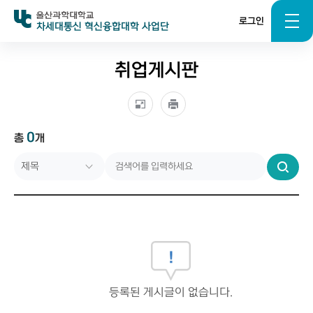
로그인
차세대통신 혁신융합대학 사업단
취업게시판
0
총
개
제목
번호
검
색
작성자
작성일자
조회수
등록된 게시글이 없습니다.