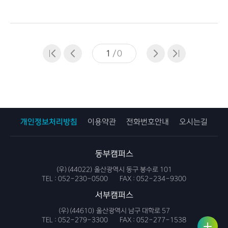
1
/
0
개인정보처리방침
이용약관
전화번호안내
오시는길
동부캠퍼스
(우)(44022) 울산광역시 동구 봉수로 101
TEL :
052-230-0500
FAX :
052-234-9300
서부캠퍼스
(우)(44610) 울산광역시 남구 대학로 57
사용자
링크서
TEL :
052-279-3300
FAX :
052-277-1538
서비스
비스