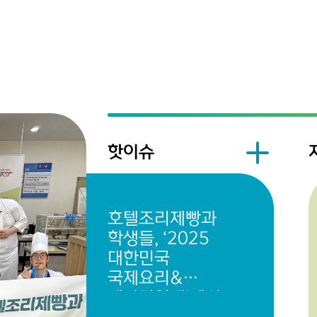
핫이슈
호텔조리제빵과
학생들, ‘2025
대한민국
국제요리&
제과경연대’에서