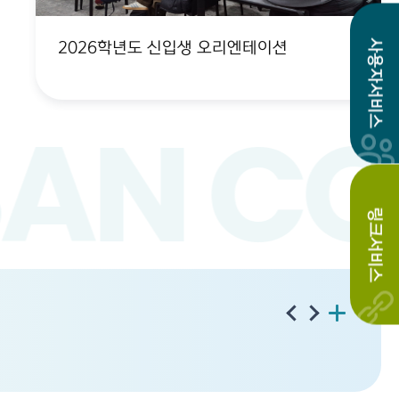
사용자서비스
2026학년도 신입생 오리엔테이션
AN CO
링크서비스
전석수
호텔조리제빵과
01학번
변화를 두려워 하지 말라