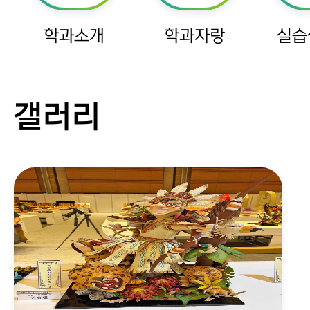
학과소개
학과자랑
실습
갤러리