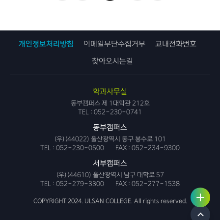
개인정보처리방침
이메일무단수집거부
교내전화번호
찾아오시는길
학과사무실
동부캠퍼스 제 1대학관 212호
TEL :
052-230-0741
동부캠퍼스
(우)(44022) 울산광역시 동구 봉수로 101
TEL :
052-230-0500
FAX :
052-234-9300
서부캠퍼스
(우)(44610) 울산광역시 남구 대학로 57
TEL :
052-279-3300
FAX :
052-277-1538
사용자
링크서
서비스
비스
COPYRIGHT 2024. ULSAN COLLEGE. All rights reserved.