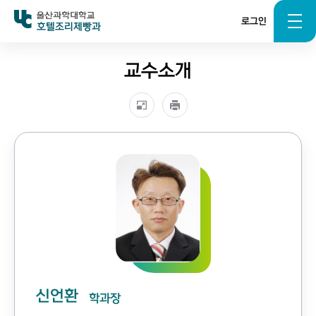
로그인
호텔조리제빵과
교수소개
신언환
학과장